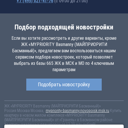
+7 (495) 021-41-76
(с 09:00 до 21:00)
Подбор подходящей новостройки
Если вы хотите рассмотреть и другие варианты, кроме
ЖК «MYPRIORITY Basmanny (МАЙПРИОРИТИ
Басманный)», предлагаем вам воспользоваться нашим
сервисом подбора новостроек, который позволяет
выбрать из базы 665 ЖК в МСК и МО по 4 ключевым
параметрам
Подобрать новостройку
ЖК «MYPRIORITY Basmanny (МАЙПРИОРИТИ Басманный)»
Россия
Москва
Москва,
mypriority-basmanny.novopoisk.msk.ru
Купить
квартиру в новом жилом комплексе «MYPRIORITY Basmanny
(МАЙПРИОРИТИ Басманный)» от «Гранель» в Басманном районе.
Квартиры различных планировок от 13.29 млн рублей!